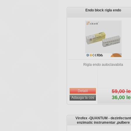
Endo block rigla endo
Rigla endo autoclavabila
59,00 le
36,00 le
Virofex -QUANTUM - dezinfectant
enzimatic instrumentar ,pulbere
Cromatic 700 gr