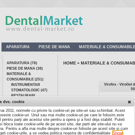
APARATURA
PIESE DE MANA
MATERIALE & CONSUMABIL
HOME
»
MATERIALE & CONSUMAB
APARATURA (78)
PIESE DE MANA (38)
MATERIALE &
CONSUMABILE (251)
Virofex - ViroGel 
INSTRUMENTAR
50
STOMATOLOGIC (47)
RESTAURARI
CORONARE (43)
le dvs. cookie
ENDODONTIE (38)
ai 2011, normele cu privire la cookie-uri pe site-uri sau schimbat. Acest
PROTETICA (27)
loseste cookie-uri. Unul sau mai multe cookie-uri pe care le folosim este
IGIENA SI DEZINFECTIE
l pentru parţi ale acestui site pentru a opera şi a fost deja stabilit. Puteti
(75)
si bloca toate cookie-urile de pe acest site, dar parti ale site-ului nu va
ACCESORII
na. Pentru a afla mai multe despre cookie-uri folosite pe acest site si cum
geti cookie-urile, a se vedea politica noastra de confidentialitate (
Show
)
Producător: TopD
STERILIZARE (9)