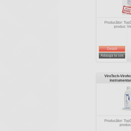
Producător: TopD
produs: Vi
ViroTech-Virofex
instrumentar
Producător: TopD
produs: