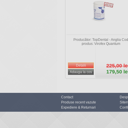
Producător: TopDental - Anglia Co
produs: Virofex Quantum
225,00 le
179,50 le
Contact
Desp
Produse recent vazute
Site
Expediere & Returnari
Confi