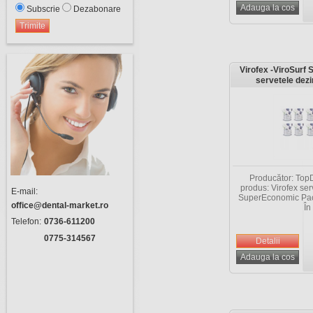
Subscrie
Dezabonare
Virofex -ViroSurf
servetele dezi
suprafete (dispozit
refill X 25
Producător: TopD
produs: Virofex ser
E-mail:
SuperEconomic Pack
office@dental-market.ro
În
Telefon:
0736-611200
0775-314567