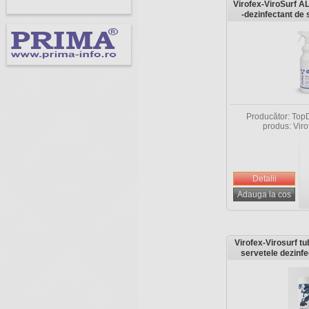
Virofex-ViroSurf AL
-dezinfectant de 
al
Producător: TopD
produs: Vi
Virofex-Virosurf tub
servetele dezinfec