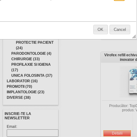
produs
CUTII SI SACI
DESEURI
INFECTIOASE (8)
DEZINFECTANTI SI
STERILZANTI (21)
OK
Cancel
PROTECTIE MEDIC
(16)
PROTECTIE PACIENT
(24)
PARODONTOLOGIE (4)
Virofex refill echiv
CHIRURGIE (33)
inovator 
PROFILAXIE SI IGIENA
(17)
UNICA FOLOSINTA (37)
LABORATOR (16)
PROMOTII (70)
IMPLANTOLOGIE (23)
DIVERSE (38)
Producător: TopD
produs: V
INSCRIE-TE LA
NEWSLETTER
Email: