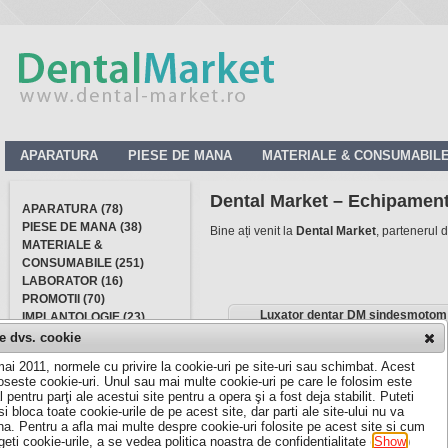
APARATURA
PIESE DE MANA
MATERIALE & CONSUMABIL
Dental Market – Echipament
APARATURA (78)
PIESE DE MANA (38)
Bine ați venit la
Dental Market
, partenerul 
MATERIALE &
CONSUMABILE (251)
LABORATOR (16)
PROMOTII (70)
Luxator dentar DM sindesmotom
IMPLANTOLOGIE (23)
DIVERSE (38)
le dvs. cookie
ai 2011, normele cu privire la cookie-uri pe site-uri sau schimbat. Acest
loseste cookie-uri. Unul sau mai multe cookie-uri pe care le folosim este
INSCRIE-TE LA
l pentru parţi ale acestui site pentru a opera şi a fost deja stabilit. Puteti
NEWSLETTER
si bloca toate cookie-urile de pe acest site, dar parti ale site-ului nu va
na. Pentru a afla mai multe despre cookie-uri folosite pe acest site si cum
Email:
geti cookie-urile, a se vedea politica noastra de confidentialitate (
Show
)