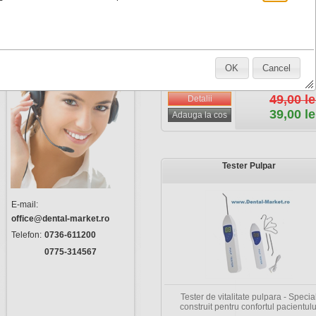
Subscrie
Dezabonare
Luxatoare dentare de calitate superio
cu o gama variata de forme si marimi ,
asigura o extractie dentara atraumat
OK
Cancel
49,00 le
39,00 le
Tester Pulpar
E-mail:
office@dental-market.ro
Telefon:
0736-611200
0775-314567
Tester de vitalitate pulpara - Specia
construit pentru confortul pacientulu