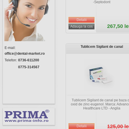
-Septodont
267,50 le
Tublicem Sigilant de canal
E-mail:
office@dental-market.ro
Telefon:
0736-611200
0775-314567
Tublicem Sigilant de canal pe baza 
oxid de zinc-eugenol. Marca: Advan
Healthcare LTD - Anglia
125,00 le