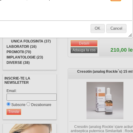
PROTETICA (27)
IGIENA SI DEZINFECTIE
(75)
Material pentru sigilarea canalelor
PARODONTOLOGIE (4)
radiculare pe baza de oxid de zinc, ca
si eugenol. Producător: TehnoDent
CHIRURGIE (33)
OK
Cancel
PROFILAXIE SI IGIENA
(17)
UNICA FOLOSINTA (37)
LABORATOR (16)
210,00 le
PROMOTII (70)
IMPLANTOLOGIE (23)
DIVERSE (38)
Cresotin (analog Rockle`s) 15 ml
INSCRIE-TE LA
NEWSLETTER
Email:
Subscrie
Dezabonare
Cresotin (analog Rockle`s)are actiu
antiseptica puternica Similaritati : Rock