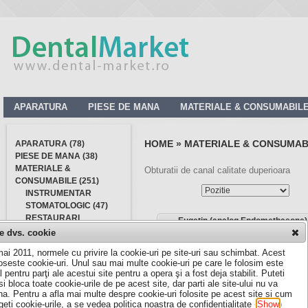
APARATURA
PIESE DE MANA
MATERIALE & CONSUMABIL
HOME
»
MATERIALE & CONSUMAB
APARATURA (78)
PIESE DE MANA (38)
MATERIALE &
Obturatii de canal calitate duperioara
CONSUMABILE (251)
Sorteaza dupa
INSTRUMENTAR
STOMATOLOGIC (47)
RESTAURARI
Eugetin (analog Endomethasone)
CORONARE (43)
le dvs. cookie
ENDODONTIE (38)
ai 2011, normele cu privire la cookie-uri pe site-uri sau schimbat. Acest
INSTRUMENTAR (16)
loseste cookie-uri. Unul sau mai multe cookie-uri pe care le folosim este
MEDICATIE CANAL
l pentru parţi ale acestui site pentru a opera şi a fost deja stabilit. Puteti
(11)
si bloca toate cookie-urile de pe acest site, dar parti ale site-ului nu va
OBTURARE CANAL
na. Pentru a afla mai multe despre cookie-uri folosite pe acest site si cum
geti cookie-urile, a se vedea politica noastra de confidentialitate (
Show
)
(8)